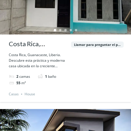
Costa Rica,
Llamar para preguntar el precio
Guanacaste, Liberia.
Costa Rica, Guanacaste, Liberia.
Descubre esta práctica y moderna
casa ubicada en la creciente...
2
camas
1
baño
55
m²
Casas
House