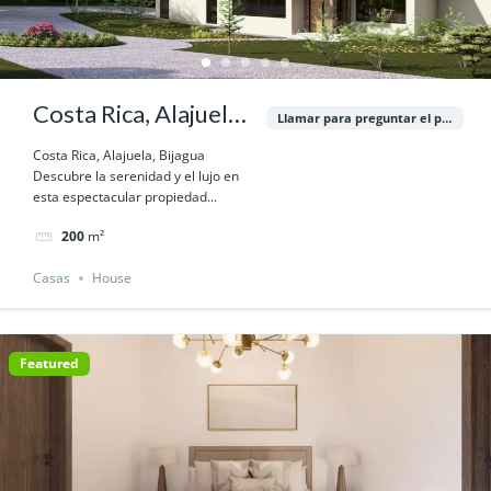
Costa Rica, Alajuela,
Llamar para preguntar el precio
Bijagua
Costa Rica, Alajuela, Bijagua
Descubre la serenidad y el lujo en
esta espectacular propiedad...
200
m²
Casas
House
Featured