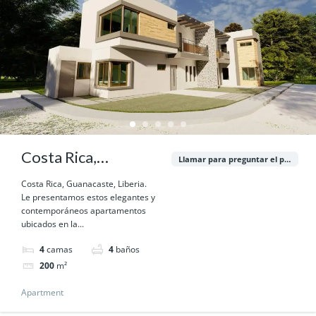
Costa Rica,
Llamar para preguntar el precio
Guanacaste, Liberia.
Costa Rica, Guanacaste, Liberia.
Le presentamos estos elegantes y
contemporáneos apartamentos
ubicados en la...
4
camas
4
baños
200
m²
Apartment