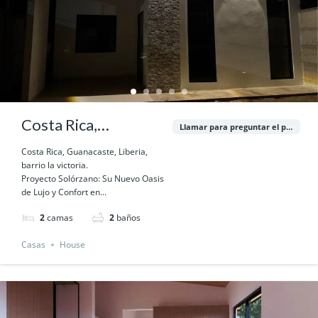
Costa Rica,
Llamar para preguntar el precio
Guanacaste, Liberia,
Costa Rica, Guanacaste, Liberia,
barrio la victoria.
barrio la victoria.
Proyecto Solórzano: Su Nuevo Oasis
de Lujo y Confort en...
2
camas
2
baños
Casas
House