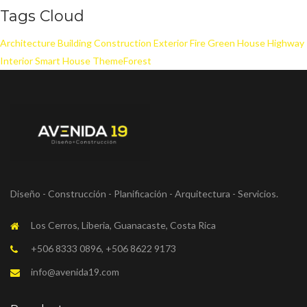
Tags Cloud
Architecture
Building
Construction
Exterior
Fire
Green House
Highway
Interior
Smart House
ThemeForest
Diseño - Construcción - Planificación - Arquitectura - Servicios.
Los Cerros, Liberia, Guanacaste, Costa Rica
+506 8333 0896, +506 8622 9173
info@avenida19.com