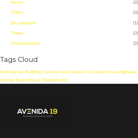
House
(2)
Office
(3)
Sin categoría
(1)
Tower
(3)
Uncategorized
(2)
Tags Cloud
Architecture
Building
Construction
Exterior
Fire
Green House
Highway
Interior
Smart House
ThemeForest