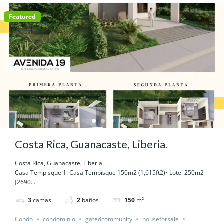
Featured
Costa Rica, Guanacaste, Liberia.
Costa Rica, Guanacaste, Liberia.
Casa Tempisque 1. Casa Tempisque 150m2 (1,615ft2)• Lote: 250m2
(2690...
3
camas
2
baños
150
m²
Condo
condominio
gatedcommunity
houseforsale