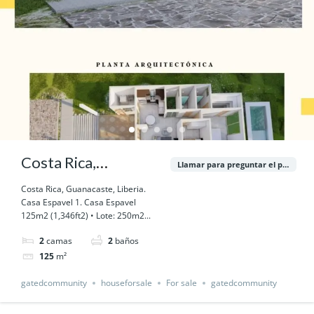
Costa Rica,
Llamar para preguntar el precio
Guanacaste, Liberia.
Costa Rica, Guanacaste, Liberia.
Casa Espavel 1. Casa Espavel
125m2 (1,346ft2) • Lote: 250m2...
2
camas
2
baños
125
m²
gatedcommunity
houseforsale
For sale
gatedcommunity