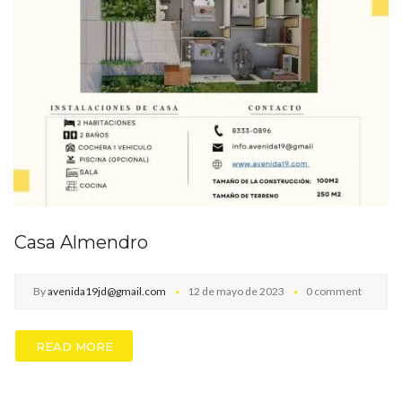
Casa Almendro
By
avenida19jd@gmail.com
12 de mayo de 2023
0 comment
READ MORE