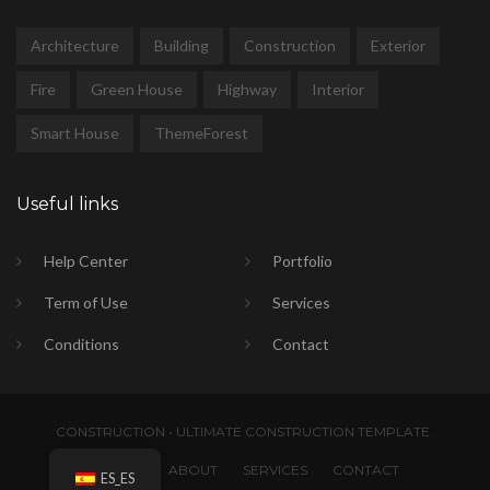
Architecture
Building
Construction
Exterior
Fire
Green House
Highway
Interior
Smart House
ThemeForest
Useful links
Help Center
Portfolio
Term of Use
Services
Conditions
Contact
CONSTRUCTION • ULTIMATE CONSTRUCTION TEMPLATE.
HOME
ABOUT
SERVICES
CONTACT
ES_ES