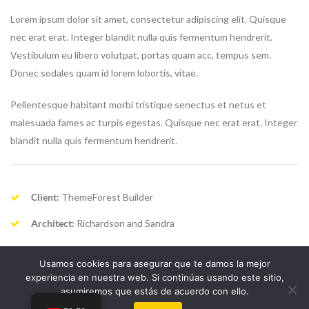
Lorem ipsum dolor sit amet, consectetur adipiscing elit. Quisque
nec erat erat. Integer blandit nulla quis fermentum hendrerit.
Vestibulum eu libero volutpat, portas quam acc, tempus sem.
Donec sodales quam id lorem lobortis, vitae.
Pellentesque habitant morbi tristique senectus et netus et
malesuada fames ac turpis egestas. Quisque nec erat erat. Integer
blandit nulla quis fermentum hendrerit.
Client:
ThemeForest Builder
Architect:
Richardson and Sandra
Builder:
GraphicRiver Builder Corporate
Usamos cookies para asegurar que te damos la mejor
Budget:
$1 250 000,00
experiencia en nuestra web. Si continúas usando este sitio,
asumiremos que estás de acuerdo con ello.